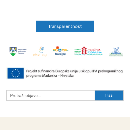
Transparentnost
Search
for: