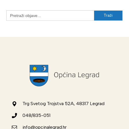
Search
for:
Trg Svetog Trojstva 52A, 48317 Legrad
048/835-051
info@opcinalegrad.hr