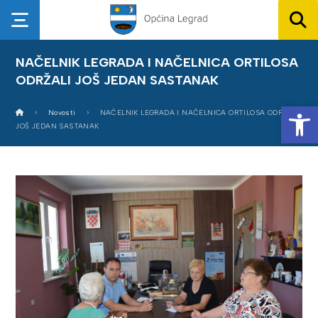
NAČELNIK LEGRADA I NAČELNICA ORTILOSA
ODRŽALI JOŠ JEDAN SASTANAK
Op
Novosti
NAČELNIK LEGRADA I NAČELNICA ORTILOSA ODRŽALI
JOŠ JEDAN SASTANAK