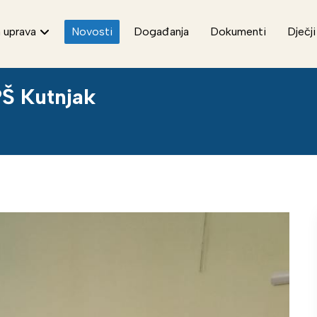
 uprava
Novosti
Događanja
Dokumenti
Dječji
PŠ Kutnjak