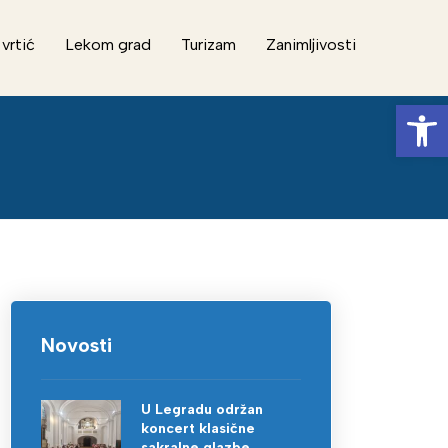
 vrtić
Lekom grad
Turizam
Zanimljivosti
Op
Novosti
U Legradu održan
koncert klasične
sakralne glazbe