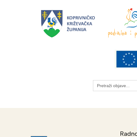
Search
for:
Radno