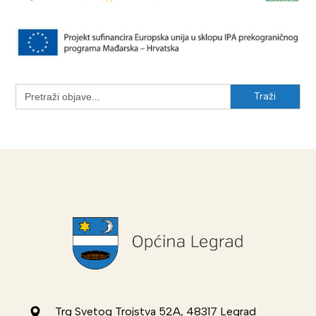
Search
for:
Trg Svetog Trojstva 52A, 48317 Legrad