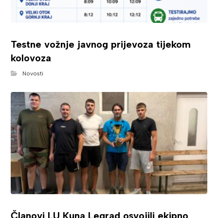
Testne vožnje javnog prijevoza tijekom
kolovoza
Novosti
Članovi LU Kuna Legrad osvojili ekipno