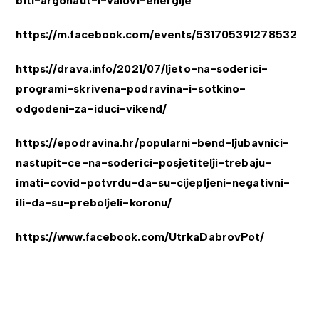
biti-argonaut-i-valovi-energije
https://m.facebook.com/events/531705391278532
https://drava.info/2021/07/ljeto-na-soderici-
programi-skrivena-podravina-i-sotkino-
odgodeni-za-iduci-vikend/
https://epodravina.hr/popularni-bend-ljubavnici-
nastupit-ce-na-soderici-posjetitelji-trebaju-
imati-covid-potvrdu-da-su-cijepljeni-negativni-
ili-da-su-preboljeli-koronu/
https://www.facebook.com/UtrkaDabrovPot/