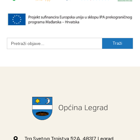
Search
for:
Trg Svetog Trojstva 52A, 48317 Legrad