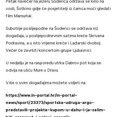
Petak navečer na jezeru Šoderica održava se kino na
vodi, Šotkino gdje će posjetitelji iz čamca moći gledati
film Mamurluk.
Subotnje poslijepodne na Šoderici se održava niz
događaja, u poslijepodnevnim satima kreće Skrivena
Podravina, a u isto vrijeme kreće i Lađarski dvoboj.
Večer će završiti koncertom grupe Ljubavnici.
U nedjelju je na rasporedu utrka Dabrov pot koja se
odvija na ušću Mure u Dravu.
Više o svim događajima možete vidjeti na:
https://www.in-portal.hr/in-portal-
news/sport/23373/sportska-udruga-argo-
predstavili-projekte-kupom-u-dahu-i-ja-zelim-