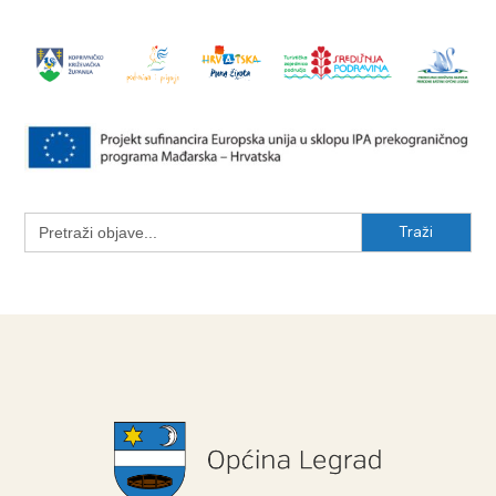
Search
for: