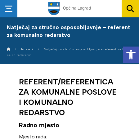
Natječaj za stručno osposobljavnje – referent
za komunalno redarstvo
Op
Novosti
Natječaj za stručno osposobljavnje - referent za komu
nalno redarstvo
REFERENT/REFERENTICA
ZA KOMUNALNE POSLOVE
I KOMUNALNO
REDARSTVO
Radno mjesto
Mjesto rada: