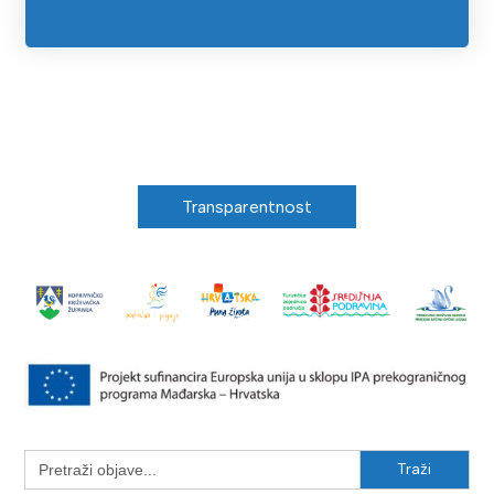
Transparentnost
Search
for: