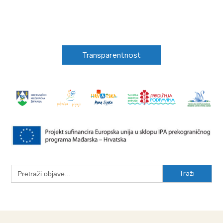
Transparentnost
Search
for: