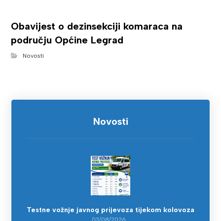
Obavijest o dezinsekciji komaraca na
području Općine Legrad
Novosti
Novosti
Testne vožnje javnog prijevoza tijekom kolovoza
03/08/2026