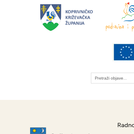
Search
for:
Radno