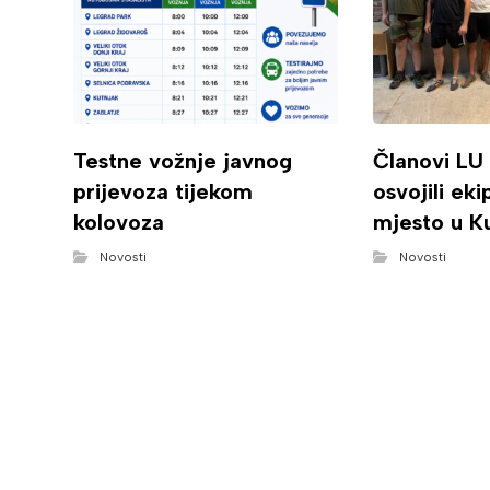
Testne vožnje javnog
Članovi LU
prijevoza tijekom
osvojili ek
kolovoza
mjesto u K
Novosti
Novosti