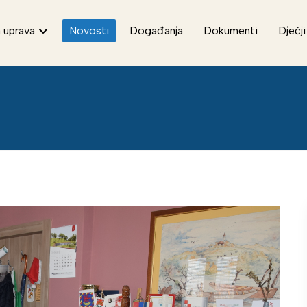
 uprava
Novosti
Događanja
Dokumenti
Dječji