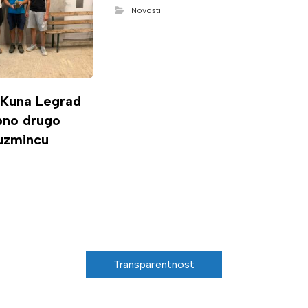
Novosti
 Kuna Legrad
ipno drugo
uzmincu
Transparentnost