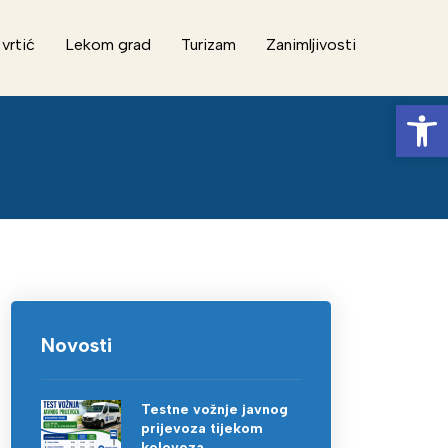
 vrtić
Lekom grad
Turizam
Zanimljivosti
Op
Novosti
Testne vožnje javnog
prijevoza tijekom
kolovoza