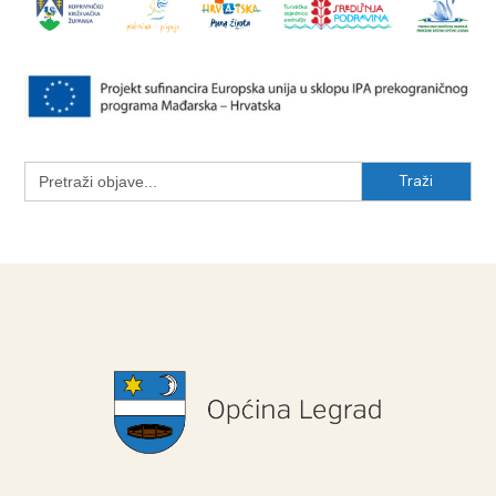
Search
for: