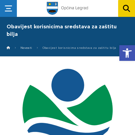
Obavijest korisnicima sredstava za zaštitu
bilja
Op
Novosti
Obavijest korisnicima sredstava za zaštitu bilja