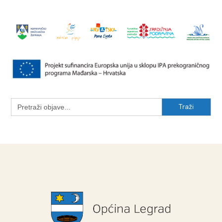
Search
for: