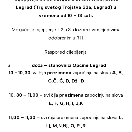
Legrad (Trg svetog Trojstva 52a, Legrad) u
vremenu od 10 – 13 sati.
Moguće je cijepljenje 1.,2. i 3. dozom svim cjepivima
odobrenim u RH.
Raspored cijepljenja:
doza – stanovnici Općine Legrad
10 - 10,30
svi čija
prezimena
započinju na slova
A, B,
C,Č, Ć, D, Dž, Đ
10, 30 – 11,00
– svi čija
prezimena
započinju na slova
E, F, G, H, I, J,K
11,00 – 11,30
– svi čija prezimena započinju na slova
L,
Lj, M,N,Nj, O, P ,R