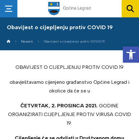
Obavijest o cijepljenju protiv COVID 19
Novosti
Obavijest o cijepljenju protiv COVID 19
Op
OBAVIJEST O CIJEPLJENJU PROTIV COVID 19
obavještavamo cijenjeno građanstvo Općine Legrad i
okolice da će se u
ČETVRTAK, 2. PROSINCA 2021.
GODINE
ORGANIZIRATI CIJEPLJENJE PROTIV VIRUSA COVID
19.
Cijepljenje će se odvijati u Društvenom domu