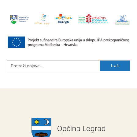
Search
for: