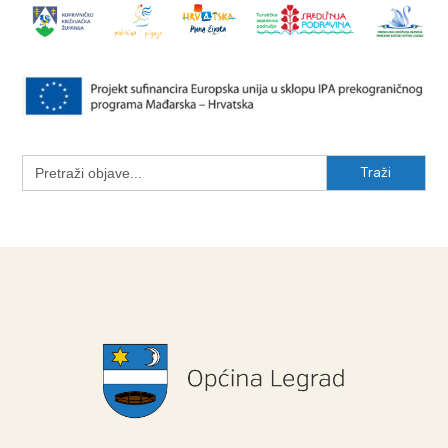
Search
for: