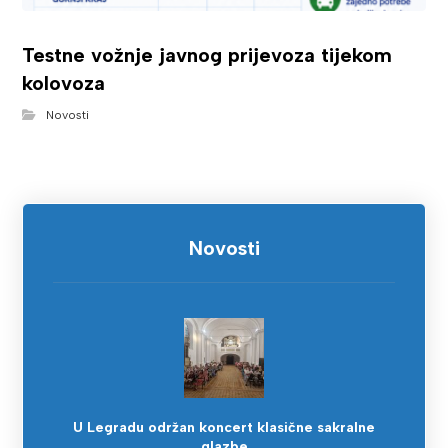
Testne vožnje javnog prijevoza tijekom
kolovoza
Novosti
Novosti
U Legradu održan koncert klasične sakralne
glazbe