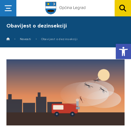
Obavijest o dezinsekciji
Novosti
Obavijest o dezinsekciji
Op