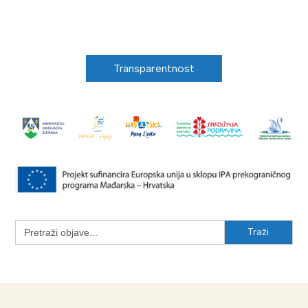
Transparentnost
Search
for: