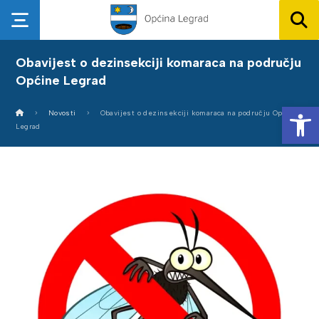
Obavijest o dezinsekciji komaraca na području
Općine Legrad
Op
Novosti
Obavijest o dezinsekciji komaraca na području Općine
Legrad