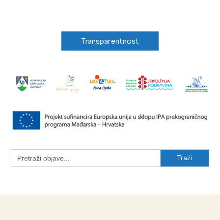
Transparentnost
Search
for: