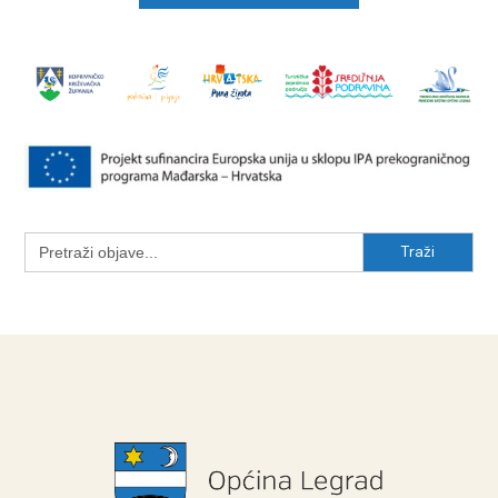
Search
for: