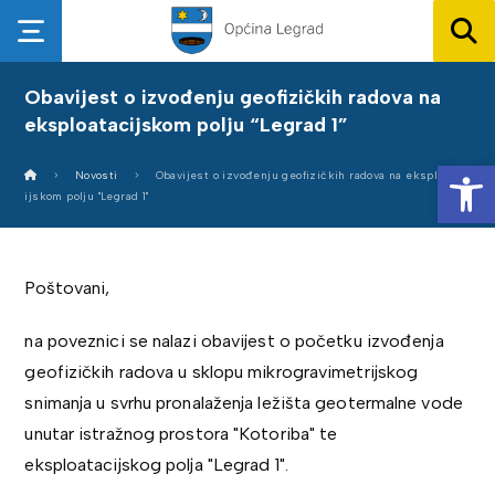
Obavijest o izvođenju geofizičkih radova na
eksploatacijskom polju “Legrad 1”
Op
Novosti
Obavijest o izvođenju geofizičkih radova na eksploatac
ijskom polju "Legrad 1"
Poštovani,
na poveznici se nalazi obavijest o početku izvođenja
geofizičkih radova u sklopu mikrogravimetrijskog
snimanja u svrhu pronalaženja ležišta geotermalne vode
unutar istražnog prostora "Kotoriba" te
eksploatacijskog polja "Legrad 1".