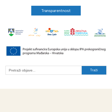
Transparentnost
Search
for: