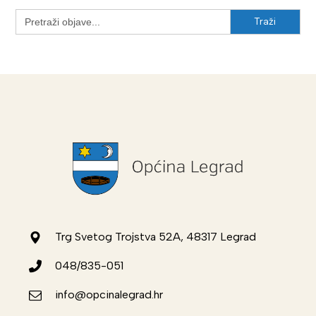
Search
for:
Trg Svetog Trojstva 52A, 48317 Legrad
048/835-051
info@opcinalegrad.hr