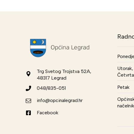
Radno
Ponedje
Utorak, 
Trg Svetog Trojstva 52A,
Četvrta
48317 Legrad
Petak
048/835-051
Općinsk
info@opcinalegrad.hr
načelni
Facebook