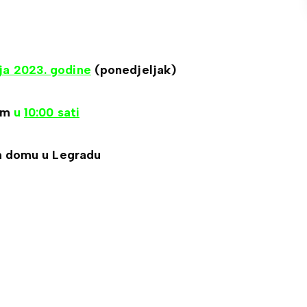
nja 2023. godine
(ponedjeljak)
om
u
10:00 sati
 domu u Legradu