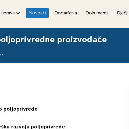
 uprava
Novosti
Događanja
Dokumenti
Dječji
poljoprivredne proizvođače
ače
o poljoprivrede
ršku razvoju poljoprivrede