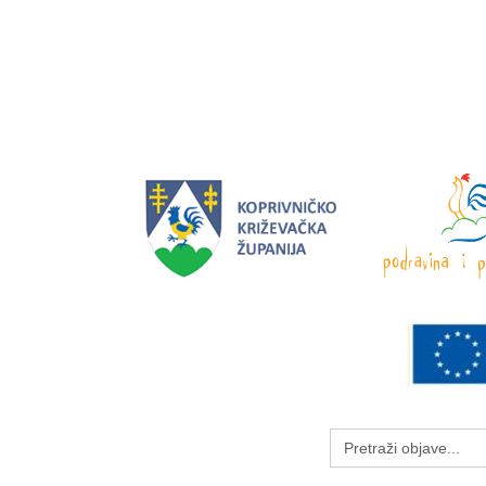
Search
for: