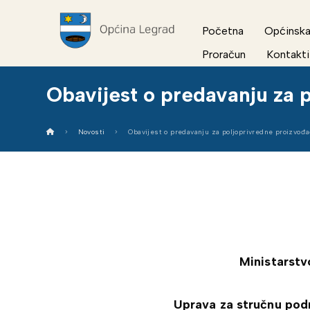
Početna
Općinska
Proračun
Kontakti
Obavijest o predavanju za 
Novosti
Obavijest o predavanju za poljoprivredne proizvođ
Ministarstv
Uprava za stručnu pod