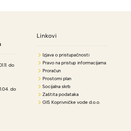
Linkovi
a
Izjava o pristupačnosti
Pravo na pristup informacijama
.11. do
Proračun
Prostorni plan
Socijalna skrb
1.04. do
Zaštita podataka
GIS Koprivničke vode d.o.o.