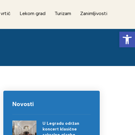
 vrtić
Lekom grad
Turizam
Zanimljivosti
Op
Novosti
U Legradu održan
koncert klasične
sakralne glazbe