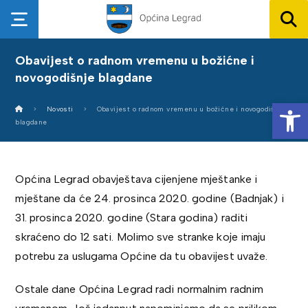
Obavijest o radnom vremenu u božićne i
novogodišnje blagdane
Op
Novosti
Obavijest o radnom vremenu u božićne i novogodišnje
blagdane
Općina Legrad obavještava cijenjene mještanke i
mještane da će 24. prosinca 2020. godine (Badnjak) i
31. prosinca 2020. godine (Stara godina) raditi
skraćeno do 12 sati. Molimo sve stranke koje imaju
potrebu za uslugama Općine da tu obavijest uvaže.
Ostale dane Općina Legrad radi normalnim radnim