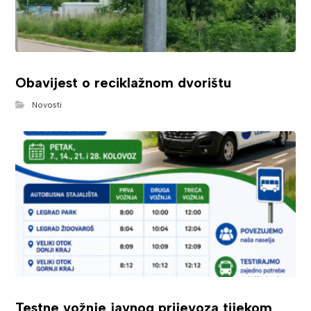
Obavijest o reciklažnom dvorištu
Novosti
Testne vožnje javnog prijevoza tijekom