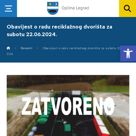
Obavijest o radu reciklažnog dvorišta za
subotu 22.06.2024.
Op
Novosti
Obavijest o radu reciklažnog dvorišta za subotu 22.06.2
024.