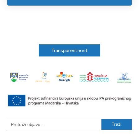
Transparentnost
Search
for: