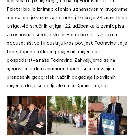
pjesama te pisanje knjiga o našoj Podravini. Dr. sc.
Feletar bio je iznimno cijenjen u znanstvenim krugovima,
a posebno je važan za rodni kraj. Izdao je 23 znanstvene
knjige, 46 stručnih knjiga i 22 udžbenika iz zemljopisa
za osnovne i srednje škole. Posebno se osvrtao na
poduzetništvo i industriju kroz povijest Podravine te je
time doprinio otkriću povijesnih činjenica i
gospodarstva naše Podravine. Zahvaljujemo se na
njegovom radu i iznimnom doprinosu u očuvanju i
prenošenju geografski važnih događaja i povijenih
činjenica koje su obilježile našu Općinu Legrad.