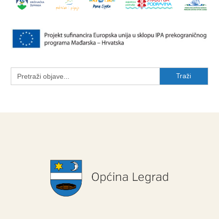
Search
for: