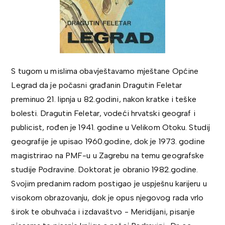
S tugom u mislima obavještavamo mještane Općine
Legrad da je počasni građanin Dragutin Feletar
preminuo 21. lipnja u 82.godini, nakon kratke i teške
bolesti. Dragutin Feletar, vodeći hrvatski geograf i
publicist, rođen je 1941. godine u Velikom Otoku. Studij
geografije je upisao 1960.godine, dok je 1973. godine
magistrirao na PMF-u u Zagrebu na temu geografske
studije Podravine. Doktorat je obranio 1982.godine.
Svojim predanim radom postigao je uspješnu karijeru u
visokom obrazovanju, dok je opus njegovog rada vrlo
širok te obuhvaća i izdavaštvo - Meridijani, pisanje