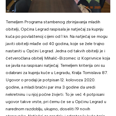
Temeljem Programa stambenog zbrinjavanja mladih
obitelji, Općina Legrad raspisala je natječaj za kupnju
kuća po povlaštenoj cijeni od 1 kn. Na natječaj se mogu
javiti obitelji mlađe od 40 godina, koje se žele trajno
nastaniti u Općini Legrad. Jedna od takvih obitelji je i
četveročlana obitelj Mihalić-Bizomec iz Koprivnice koja
se javila na raspisani natječaj. Temeljem kriterija oni su
odabrani za kupnju kuće u Legradu, Kralja Tomislava 87.
Ugovor o prodaji je potpisan 12. kolovoza 2020.
godine, a mladi bračni par ima 3 godine da uredi
nekretninu i u njoj počne živjeti. To je već 4 potpisani
ugovor takve vrste, pri čemu će se u Općinu Legrad u
narednom razdoblju, ukupno, doseliti 19 novih