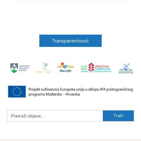
Transparentnost
Search
for: