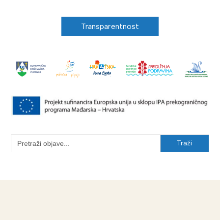
Transparentnost
Search
for: