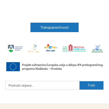
Transparentnost
Search
for: