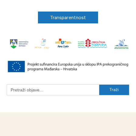
Transparentnost
Search
for: