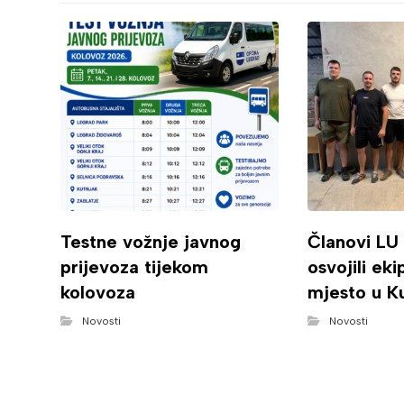
Testne vožnje javnog
Članovi LU
prijevoza tijekom
osvojili ek
kolovoza
mjesto u K
Novosti
Novosti