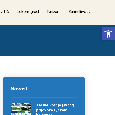
 vrtić
Lekom grad
Turizam
Zanimljivosti
Op
Novosti
Testne vožnje javnog
prijevoza tijekom
kolovoza