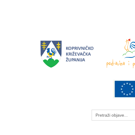
Search
for: