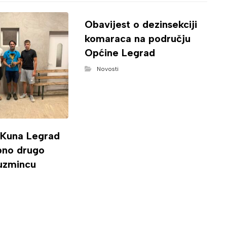
Obavijest o dezinsekciji
komaraca na području
Općine Legrad
Novosti
 Kuna Legrad
ipno drugo
uzmincu