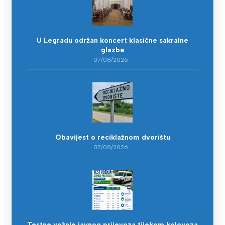
U Legradu održan koncert klasične sakralne
glazbe
07/08/2026
Obavijest o reciklažnom dvorištu
07/08/2026
Testne vožnje javnog prijevoza tijekom kolovoza