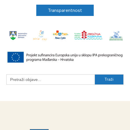
Transparentnost
Search
for: