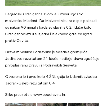
Legradski Graničar na svom je Fizešu ugostio
molvarsku Mladost. Da Molvarci nisu za otpis pokazali
su nakon 90 minuta kada su slavili s 0:2. Iduće kolo
Graničar odlazi u susjedni Đelekovec gdje će igrati
protiv Osvita.
Drava iz Selnice Podravske je svladala gostujuće
Jedinstvo rezultatom 2:1. Iduće nedjelje drava ugošćuje
prvoplasiranu Dravu iz Podravskih Sesveta.
Otvoreno je i prvo kolo 4.ŽNL gdje je Udarnik svladao
Jadran-Galeb rezultatom 0:4.
Slike preuzete s www.epodravina.hr: