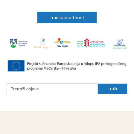
Transparentnost
Search
for: