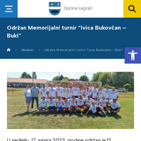
Održan Memorijalni turnir “Ivica Bukovčan –
Buki”
Op
Novosti
Održan Memorijalni turnir "Ivica Bukovčan - Buki"
U nedjelju, 17. srpnja 2022. godine održan je 12.