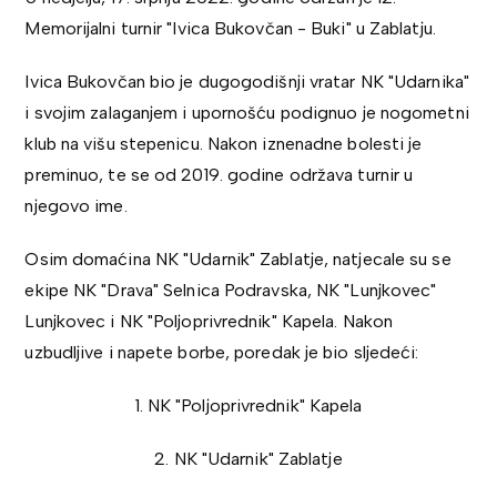
Memorijalni turnir "Ivica Bukovčan - Buki" u Zablatju.
Ivica Bukovčan bio je dugogodišnji vratar NK "Udarnika"
i svojim zalaganjem i upornošću podignuo je nogometni
klub na višu stepenicu. Nakon iznenadne bolesti je
preminuo, te se od 2019. godine održava turnir u
njegovo ime.
Osim domaćina NK "Udarnik" Zablatje, natjecale su se
ekipe NK "Drava" Selnica Podravska, NK "Lunjkovec"
Lunjkovec i NK "Poljoprivrednik" Kapela. Nakon
uzbudljive i napete borbe, poredak je bio sljedeći:
1. NK "Poljoprivrednik" Kapela
2. NK "Udarnik" Zablatje