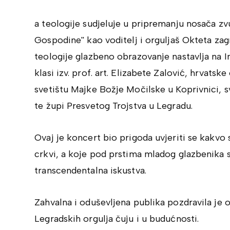
a teologije sudjeluje u pripremanju nosača z
Gospodine'' kao voditelj i orguljaš Okteta z
teologije glazbeno obrazovanje nastavlja na I
klasi izv. prof. art. Elizabete Zalović, hrvatsk
svetištu Majke Božje Močilske u Koprivnici, 
te župi Presvetog Trojstva u Legradu.
Ovaj je koncert bio prigoda uvjeriti se kakvo
crkvi, a koje pod prstima mladog glazbenika st
transcendentalna iskustva.
Zahvalna i oduševljena publika pozdravila je o
Legradskih orgulja čuju i u budućnosti.