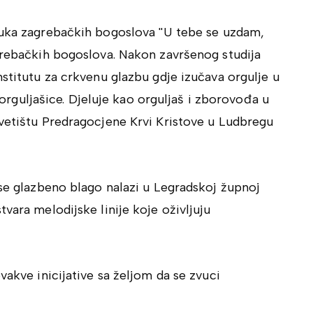
vuka zagrebačkih bogoslova ''U tebe se uzdam,
agrebačkih bogoslova. Nakon završenog studija
nstitutu za crkvenu glazbu gdje izučava orgulje u
e orguljašice. Djeluje kao orguljaš i zborovođa u
svetištu Predragocjene Krvi Kristove u Ludbregu
 se glazbeno blago nalazi u Legradskoj župnoj
vara melodijske linije koje oživljuju
vakve inicijative sa željom da se zvuci