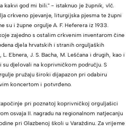
a kakvi god mi bili.'' - istaknuo je župnik, vlč.
a crkveno pjevanje, liturgijska pjesma te župni
ene su i župne orgulje A. F. Heferera iz 1933.
 koje zajedno s ostalim crkvenim inventarom čine
ena djela hrvatskih i stranih orguljaških
, L. Ebnera, J. S. Bacha, M. Lešćana i drugih, kao i
 su djelovali na koprivničkom području. S
gulje pružaju široki dijapazon pri odabiru
 ovim koncertom i potvrđeno.
apočinje pri poznatoj koprivničkoj orguljašici
vom osvaja II. nagradu na regionalnom natjecanju
odine pri Glazbenoj školi u Varaždinu. Za vrijeme