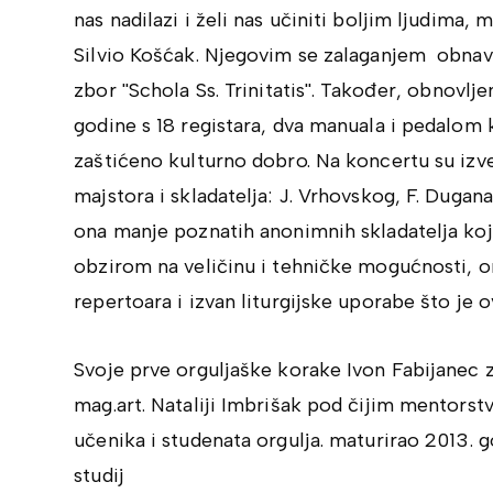
nas nadilazi i želi nas učiniti boljim ljudima, m
Silvio Košćak. Njegovim se zalaganjem obnavlj
zbor ''Schola Ss. Trinitatis''. Također, obnovlj
godine s 18 registara, dva manuala i pedalom
zaštićeno kulturno dobro. Na koncertu su izved
majstora i skladatelja: J. Vrhovskog, F. Dugana
ona manje poznatih anonimnih skladatelja koji
obzirom na veličinu i tehničke mogućnosti, or
repertoara i izvan liturgijske uporabe što je
Svoje prve orguljaške korake Ivon Fabijanec z
mag.art. Nataliji Imbrišak pod čijim mentorst
učenika i studenata orgulja. maturirao 2013. g
studij