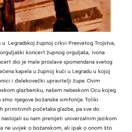
na u Legradskoj župnoj crkvi Presvetog Trojstva,
 orguljaški koncert župnog orguljaša, Ivona
 koncert dio je male proslave spomendana svetog
ećena kapela u župnoj kući u Legradu u kojoj
nici i đelekovečki upravitelji župe. Ovim
ebeskom glazbeniku, našem nebeskom Ocu kojeg
io smo njegove božanske simfonije. Toliki
nih primitivnih početaka glazbe, pa sve do
 nastojali su nam prenijeti univerzalnim jezikom
 ne uvijek o božanskom, ali ipak o onom što