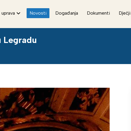
 uprava
Novosti
Događanja
Dokumenti
Dječji
u Legradu