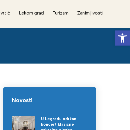
 vrtić
Lekom grad
Turizam
Zanimljivosti
Op
Novosti
U Legradu održan
koncert klasične
sakralne glazbe