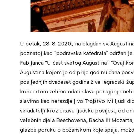
U petak, 28. 8. 2020., na blagdan sv. Augusti
poznatoj kao ''podravska katedrala'' održan je
Fabijanca ''U čast svetog Augustina''. ''Ovaj
Augustina kojem je od prije godinu dana posv
posljednjih dvadeset godina žive legradski žup
koncertom želimo odati slavu ponajprije n
slavimo kao nerazdjeljivo Trojstvo. Mi ljudi d
skladatelji kroz čitavu ljudsku povijest, od o
velebnih djela Beethovena, Bacha ili Mozarta,
glazbe poruku o božanskom koje spaja, možda