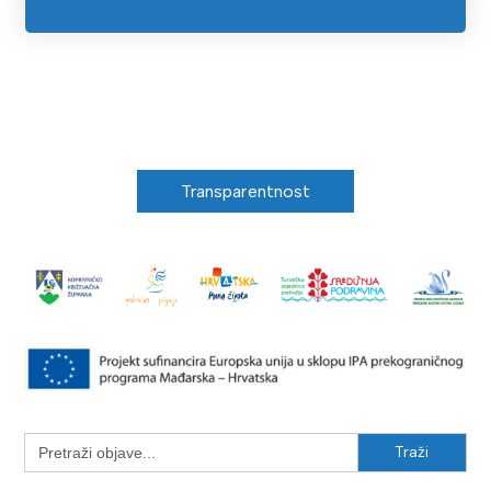
Transparentnost
Search
for: