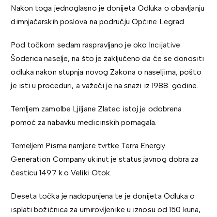
Nakon toga jednoglasno je donijeta Odluka o obavljanju
dimnjačarskih poslova na području Općine Legrad.
Pod točkom sedam raspravljano je oko Incijative
Šoderica naselje, na što je zaključeno da će se donositi
odluka nakon stupnja novog Zakona o naseljima, pošto
je isti u proceduri, a važeći je na snazi iz 1988. godine.
Temljem zamolbe Ljiljane Zlatec istoj je odobrena
pomoć za nabavku medicinskih pomagala.
Temeljem Pisma namjere tvrtke Terra Energy
Generation Company ukinut je status javnog dobra za
česticu 1497 k.o Veliki Otok.
Deseta točka je nadopunjena te je donijeta Odluka o
isplati božićnica za umirovljenike u iznosu od 150 kuna,