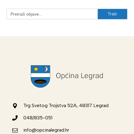
Search
for:
Trg Svetog Trojstva 52A, 48317 Legrad
048/835-051
info@opcinalegrad.hr