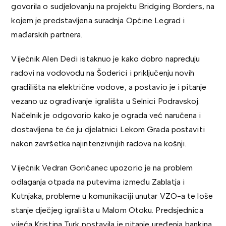
govorila o sudjelovanju na projektu Bridging Borders, na
kojem je predstavljena suradnja Općine Legrad i
mađarskih partnera.
Vijećnik
Alen Dedi
istaknuo je kako dobro napreduju
radovi na vodovodu na Šoderici i priključenju novih
gradilišta na električne vodove, a postavio je i pitanje
vezano uz ograđivanje igrališta u Selnici Podravskoj.
Načelnik je odgovorio kako je ograda već naručena i
dostavljena te će ju djelatnici Lekom Grada postaviti
nakon završetka najintenzivnijih radova na košnji.
Vijećnik
Vedran Goričanec
upozorio je na problem
odlaganja otpada na putevima između Zablatja i
Kutnjaka, probleme u komunikaciji unutar VZO-a te loše
stanje dječjeg igrališta u Malom Otoku. Predsjednica
vijeća Kristina Turk postavila je pitanje uređenja bankina