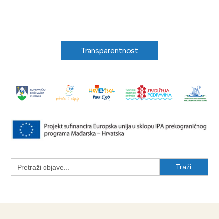
Transparentnost
Search
for: