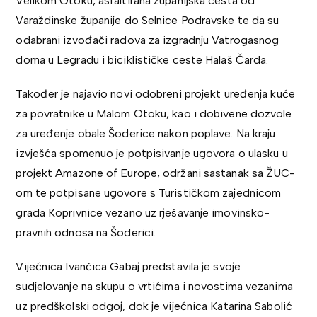
Velikom Otoku, asfaltirana županijska cesta od
Varaždinske županije do Selnice Podravske te da su
odabrani izvođači radova za izgradnju Vatrogasnog
doma u Legradu i biciklističke ceste Halaš Čarda.
Također je najavio novi odobreni projekt uređenja kuće
za povratnike u Malom Otoku, kao i dobivene dozvole
za uređenje obale Šoderice nakon poplave. Na kraju
izvješća spomenuo je potpisivanje ugovora o ulasku u
projekt Amazone of Europe, održani sastanak sa ŽUC-
om te potpisane ugovore s Turističkom zajednicom
grada Koprivnice vezano uz rješavanje imovinsko-
pravnih odnosa na Šoderici.
Vijećnica
Ivančica Gabaj
predstavila je svoje
sudjelovanje na skupu o vrtićima i novostima vezanima
uz predškolski odgoj, dok je vijećnica
Katarina Sabolić