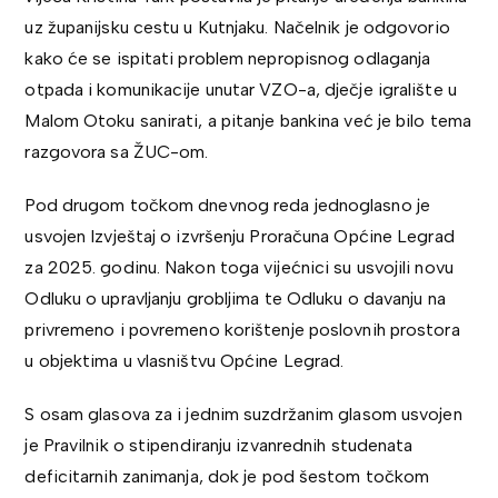
uz županijsku cestu u Kutnjaku. Načelnik je odgovorio
kako će se ispitati problem nepropisnog odlaganja
otpada i komunikacije unutar VZO-a, dječje igralište u
Malom Otoku sanirati, a pitanje bankina već je bilo tema
razgovora sa ŽUC-om.
Pod drugom točkom dnevnog reda jednoglasno je
usvojen Izvještaj o izvršenju Proračuna Općine Legrad
za 2025. godinu. Nakon toga vijećnici su usvojili novu
Odluku o upravljanju grobljima te Odluku o davanju na
privremeno i povremeno korištenje poslovnih prostora
u objektima u vlasništvu Općine Legrad.
S osam glasova za i jednim suzdržanim glasom usvojen
je Pravilnik o stipendiranju izvanrednih studenata
deficitarnih zanimanja, dok je pod šestom točkom