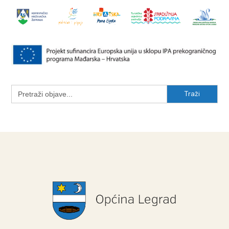
Search
for: