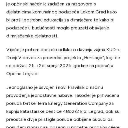
je općinski načelnik zadužen za razgovore s
djelatnicima komunalnog poduzeća Lekom Grad kako
bi prošli potrebnu edukaciju za dimnjačare te kako bi
poduzeće u budućnosti moglo preuzeti obavljanje
dimnjačarske djelatnosti.
Vijeće je potom donijelo odluku o davanju zajma KUD-u
Donji Vidovec za provedbu projekta „Heritage“, koji će
se održati 25. i 26. srpnja 2026. godine na području
Općine Legrad.
Jednoglasno je usvojen i novi Pravilnik o načinu
provođenja jednostavne nabave. Također je prihvaćena
ponuda tvrtke Terra Energy Generation Company za
kupnju katastarske čestice 4862/2 k.o. Legrad, dok su
preostale dvije pristigle ponude odbijene budući da
ponuđeni iznosi nisu dosegnuli početnu prodajnu cijenu.