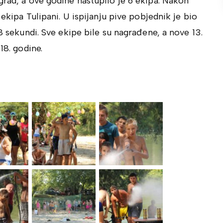
grad, a ove godine nastupilo je 6 ekipa. Nakon
 ekipa Tulipani. U ispijanju pive pobjednik je bio
 8 sekundi. Sve ekipe bile su nagrađene, a nove 13.
18. godine.