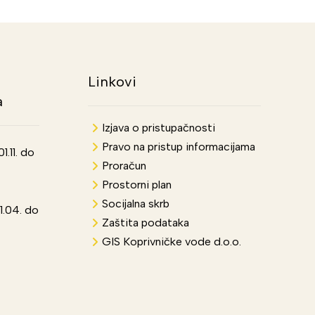
Linkovi
a
Izjava o pristupačnosti
Pravo na pristup informacijama
.11. do
Proračun
Prostorni plan
Socijalna skrb
1.04. do
Zaštita podataka
GIS Koprivničke vode d.o.o.