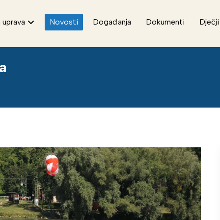
 uprava
Novosti
Događanja
Dokumenti
Dječji
ca