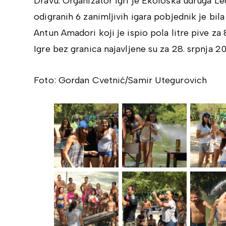
Dravu. Organizator igri je Ekološka udruga Le
odigranih 6 zanimljivih igara pobjednik je bila
Antun Amadori koji je ispio pola litre pive za
Igre bez granica najavljene su za 28. srpnja 20
Foto: Gordan Cvetnić/Samir Utegurovich