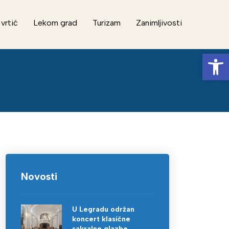
 vrtić
Lekom grad
Turizam
Zanimljivosti
Op
Novosti
U Legradu održan
koncert klasične
sakralne glazbe