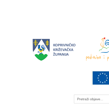
Search
for: