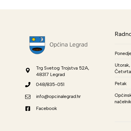
Radno
Ponedje
Utorak, 
Trg Svetog Trojstva 52A,
Četvrta
48317 Legrad
Petak
048/835-051
Općinsk
info@opcinalegrad.hr
načelni
Facebook