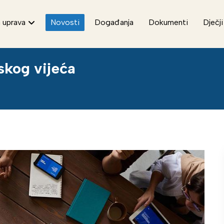
 uprava
Novosti
Događanja
Dokumenti
Dječji
skog vijeća