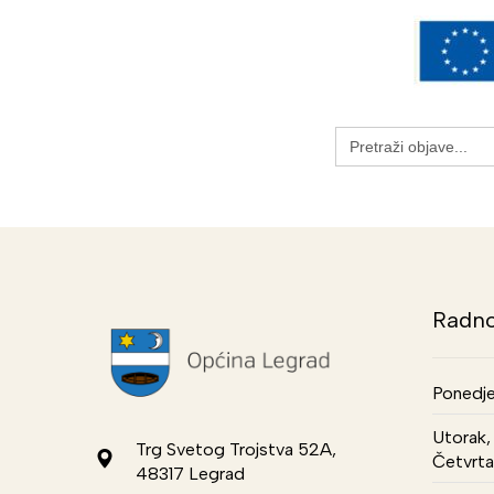
Search
for:
Radno
Ponedje
Utorak, 
Trg Svetog Trojstva 52A,
Četvrta
48317 Legrad