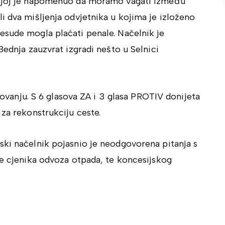
kojoj je napomenuo da moramo vagati između
i dva mišljenja odvjetnika u kojima je izloženo
esude mogla plaćati penale. Načelnik je
Bednja zauzvrat izgradi nešto u Selnici
asovanju. S 6 glasova ZA i 3 glasa PROTIV donijeta
 za rekonstrukciju ceste.
ski načelnik pojasnio je neodgovorena pitanja s
se cjenika odvoza otpada, te koncesijskog