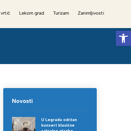
 vrtić
Lekom grad
Turizam
Zanimljivosti
Op
Novosti
U Legradu održan
koncert klasične
sakralne glazbe