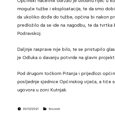
Općinski načelnik održao je uvodnu riječ u 
moguće tužbe i eksploatacije, te da smo dobil
da ukoliko dođe do tužbe, općina bi nakon pr
predložilo da se ide na nagodbu, te da tvrtka 
Podravskoj.
Daljnje rasprave nije bilo, te se pristupilo gl
je Odluka o davanju potvrde na glavni projekt
Pod drugom točkom Pitanja i prijedlozi općin
posljednje sjednice Općinskog vijeća, a tiče 
ugovora u zoni Kutnjak.
30/12/2021
Novosti