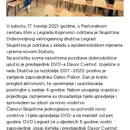
U subotu, 17. travnja 2021. godine, u Pastoralnom
centaru Elim u Legradu Koprivnici održana je Skupština
Dobrovoljnog vatrogasnog društva Legrad.
Skupština je održana u skladu s epidemiološkim mjerama
i prema novom Statutu
Na početku svima nazočnima pozdrave dobrodošlice
uputio je predsjednik DVD-a Davor Cvetnić. Izvješće o
radu Društva za razdoblje 2017.-2020. podnio je
zamjenik zapovjednika Darko Piškor. Dan je kratki
pregled aktivnosti, te opremanja i usavršavanja
postrojbe u zadnje 4 godine. Nakon usvajanja izvješća i
prijedloga, razriješena su dosadašnja tijela upravljanja i
sprovedeni su izbori za novo vodstvo.
Članovi Skupštine jednoglasno su potvrdili novo
vodstvo i tijela upravljanja DVD-a na mandat od pet
godina. DVD Legrad će u sljedećih 5 godine voditi
zapovjednik Josip Kefelja i predsjednik Davor Cvetnić.