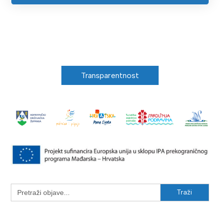
Transparentnost
Search
for: