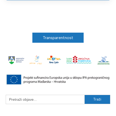
Transparentnost
Search
for: