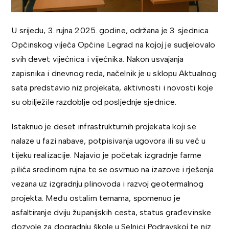
U srijedu, 3. rujna 2025. godine, održana je 3. sjednica
Općinskog vijeća Općine Legrad na kojoj je sudjelovalo
svih devet vijećnica i vijećnika. Nakon usvajanja
zapisnika i dnevnog reda, načelnik je u sklopu Aktualnog
sata predstavio niz projekata, aktivnosti i novosti koje
su obilježile razdoblje od posljednje sjednice.
Istaknuo je deset infrastrukturnih projekata koji se
nalaze u fazi nabave, potpisivanja ugovora ili su već u
tijeku realizacije. Najavio je početak izgradnje farme
pilića sredinom rujna te se osvrnuo na izazove i rješenja
vezana uz izgradnju plinovoda i razvoj geotermalnog
projekta. Među ostalim temama, spomenuo je
asfaltiranje dviju županijskih cesta, status građevinske
dozvole za dogradnju škole u Selnici Podravskoj te niz