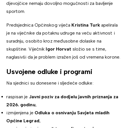
djevojčice nemaju dovoljno mogućnosti za bavljenje
sportom.
Predsjednica Općinskog vijeća
Kristina Turk
apelirala
je na vijećnike da potaknu udruge na veću aktivnost i
suradnju, osobito kroz međusobne dolaske na
skupštine. Vijećnik
Igor Horvat
složio se s time,
naglasivši da je problem izražen još od vremena korone.
Usvojene odluke i programi
Na sjednici su donesene i sljedeće odluke:
raspisan je
Javni poziv za dodjelu javnih priznanja za
2026. godinu
,
izmijenjena je
Odluka o osnivanju Savjeta mladih
Općine Legrad
,