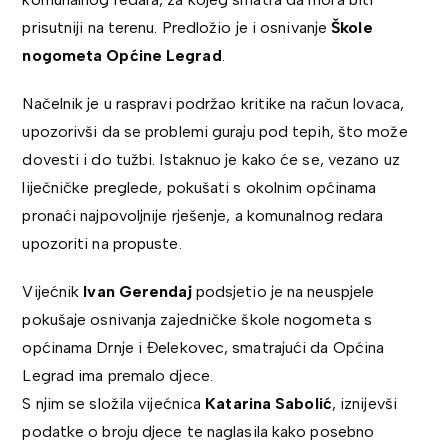
prisutniji na terenu. Predložio je i osnivanje
Škole
nogometa Općine Legrad
.
Načelnik je u raspravi podržao kritike na račun lovaca,
upozorivši da se problemi guraju pod tepih, što može
dovesti i do tužbi. Istaknuo je kako će se, vezano uz
liječničke preglede, pokušati s okolnim općinama
pronaći najpovoljnije rješenje, a komunalnog redara
upozoriti na propuste.
Vijećnik
Ivan Gerendaj
podsjetio je na neuspjele
pokušaje osnivanja zajedničke škole nogometa s
općinama Drnje i Đelekovec, smatrajući da Općina
Legrad ima premalo djece.
S njim se složila vijećnica
Katarina Sabolić
, iznijevši
podatke o broju djece te naglasila kako posebno