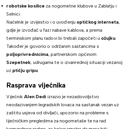
robotske kosilice
za nogometne klubove u Zablatju i
Selnici.
Načelnik je izvijestio i o uvođenju
optičkog interneta
,
gdje je izvođač u fazi nabave kablova, a prema
terminskom planu radovi bi trebali započeti u
ožujku
.
Također je govorio o održanim sastancima s
poljoprivrednicima
, partnerskom općinom
Szepetnek
, udrugama te o izvanrednoj situaciji vezanoj
uz
ptičju gripu
.
Rasprava vijećnika
Vijećnik
Alen Dedi
izrazio je nezadovoljstvo
neodazivanjem legradskih lovaca na sastanak vezan uz
zaštitu usjeva od divljači, upozorio na probleme s
liječničkim pregledima za nogometaše te na rad
komunalnog redara, za kojeg smatra da mora biti