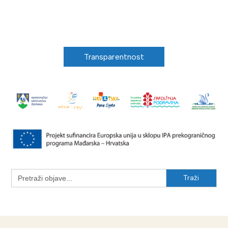
Transparentnost
Search
for: