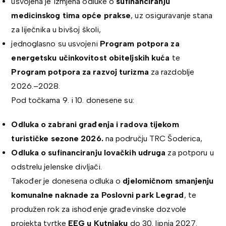
usvojena je izmjena odluke o
sufinanciranju
medicinskog tima opće prakse
, uz osiguravanje stana
za liječnika u bivšoj školi,
jednoglasno su usvojeni
Program potpora za
energetsku učinkovitost obiteljskih kuća
te
Program potpora za razvoj turizma
za razdoblje
2026.–2028.
Pod točkama 9. i 10. donesene su:
Odluka o zabrani građenja i radova tijekom
turističke sezone 2026.
na području TRC Šoderica,
Odluka o sufinanciranju lovačkih udruga
za potporu u
odstrelu jelenske divljači.
Također je donesena odluka o
djelomičnom smanjenju
komunalne naknade za Poslovni park Legrad
, te
produžen rok za ishođenje građevinske dozvole
projekta tvrtke
EEG u Kutnjaku
do 30. lipnja 2027.