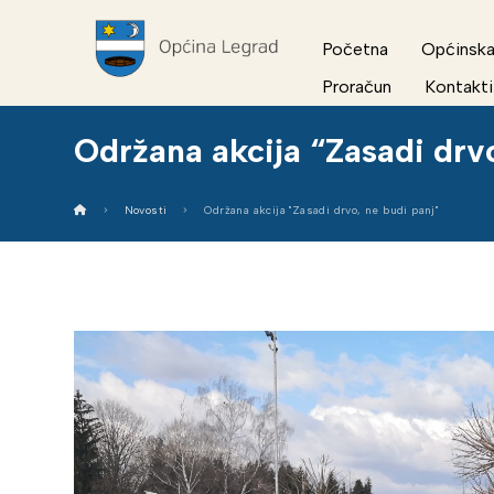
Početna
Općinska
Proračun
Kontakti
Održana akcija “Zasadi drvo
Novosti
Održana akcija "Zasadi drvo, ne budi panj"