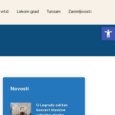
 vrtić
Lekom grad
Turizam
Zanimljivosti
Op
Novosti
U Legradu održan
koncert klasične
sakralne glazbe