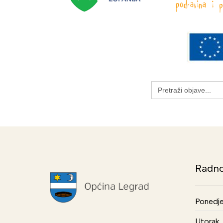
Search
for:
Radno
Ponedje
Utorak, 