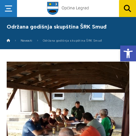
Održana godišnja skupština ŠRK Smuđ
Novosti
Održana godišnja skupština ŠRK Smuđ
Op