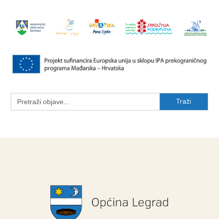
Search
for: