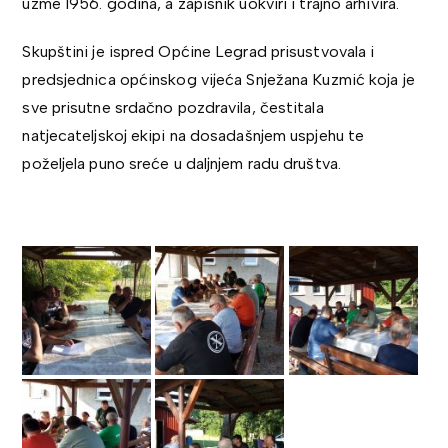
uzme 1956. godina, a zapisnik uokviri i trajno arhivira.
Skupštini je ispred Općine Legrad prisustvovala i
predsjednica općinskog vijeća Snježana Kuzmić koja je
sve prisutne srdačno pozdravila, čestitala
natjecateljskoj ekipi na dosadašnjem uspjehu te
poželjela puno sreće u daljnjem radu društva.