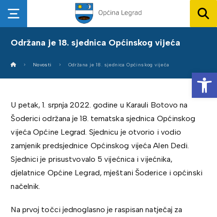
Održana je 18. sjednica Općinskog vijeća
Novosti
Održana je 18. sjednica Općinskog vijeća
Op
U petak, 1. srpnja 2022. godine u Karauli Botovo na
Šoderici održana je 18. tematska sjednica Općinskog
vijeća Općine Legrad. Sjednicu je otvorio i vodio
zamjenik predsjednice Općinskog vijeća Alen Dedi.
Sjednici je prisustvovalo 5 vijećnica i vijećnika,
djelatnice Općine Legrad, mještani Šoderice i općinski
načelnik.
Na prvoj točci jednoglasno je raspisan natječaj za