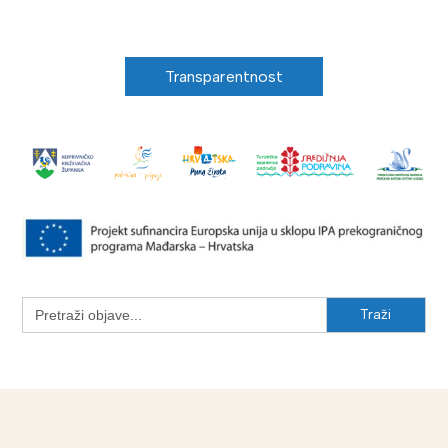
Transparentnost
Search
for: