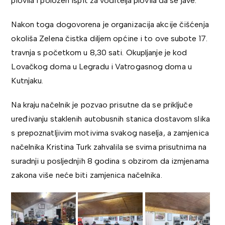
plovila i položen ispit za voditelja plovila da se jave.
Nakon toga dogovorena je organizacija akcije čišćenja
okoliša Zelena čistka diljem općine i to ove subote 17.
travnja s početkom u 8,30 sati. Okupljanje je kod
Lovačkog doma u Legradu i Vatrogasnog doma u
Kutnjaku.
Na kraju načelnik je pozvao prisutne da se priključe
uređivanju staklenih autobusnih stanica dostavom slika
s prepoznatljivim motivima svakog naselja, a zamjenica
načelnika Kristina Turk zahvalila se svima prisutnima na
suradnji u posljednjih 8 godina s obzirom da izmjenama
zakona više neće biti zamjenica načelnika.