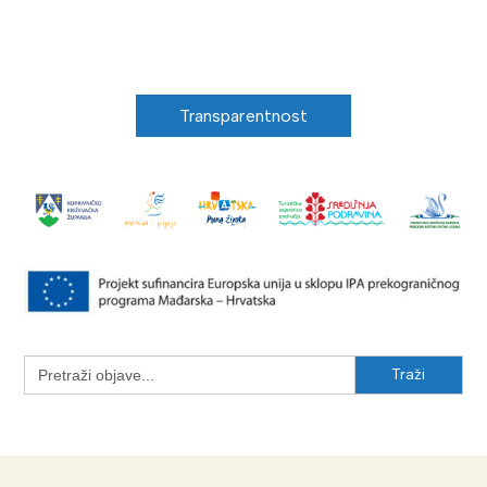
Transparentnost
Search
for: