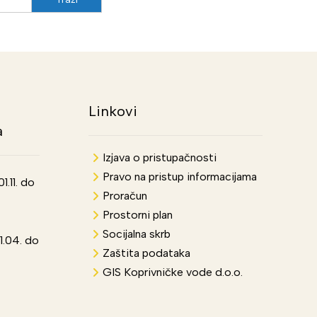
Linkovi
a
Izjava o pristupačnosti
Pravo na pristup informacijama
.11. do
Proračun
Prostorni plan
Socijalna skrb
1.04. do
Zaštita podataka
GIS Koprivničke vode d.o.o.