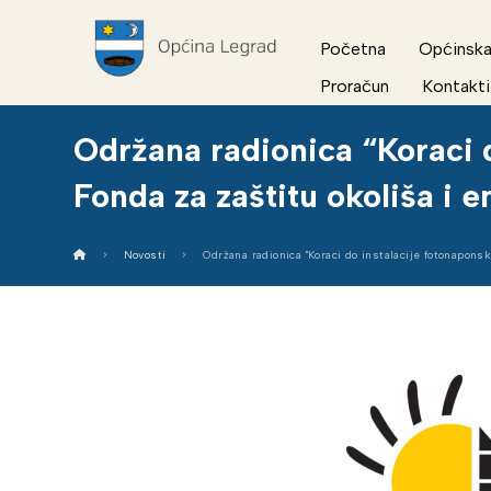
Početna
Općinska
Proračun
Kontakti
Održana radionica “Koraci d
Fonda za zaštitu okoliša i 
Novosti
Održana radionica "Koraci do instalacije fotonaponsk