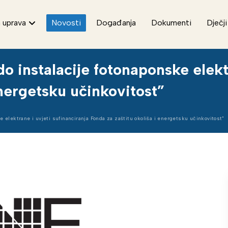
 uprava
Novosti
Događanja
Dokumenti
Dječji
o instalacije fotonaponske elektr
energetsku učinkovitost”
e elektrane i uvjeti sufinanciranja Fonda za zaštitu okoliša i energetsku učinkovitost"