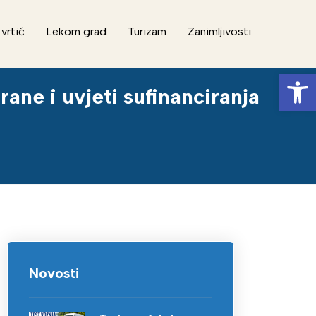
 vrtić
Lekom grad
Turizam
Zanimljivosti
Op
ane i uvjeti sufinanciranja
Novosti