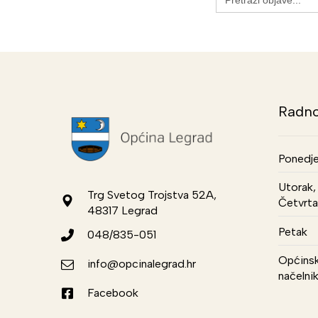
for:
Radno
Ponedje
Utorak, 
Trg Svetog Trojstva 52A,
Četvrta
48317 Legrad
Petak
048/835-051
Općinsk
info@opcinalegrad.hr
načelni
Facebook