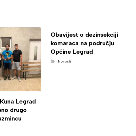
Obavijest o dezinsekciji
komaraca na području
Općine Legrad
Novosti
 Kuna Legrad
ipno drugo
uzmincu