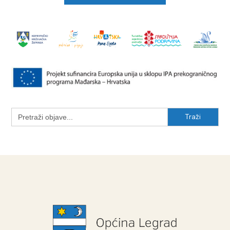
Search
for: