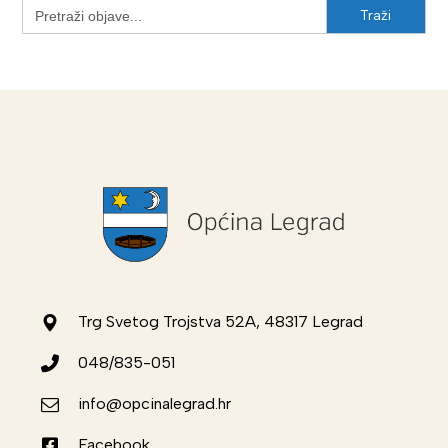
Search
for:
Trg Svetog Trojstva 52A, 48317 Legrad
048/835-051
info@opcinalegrad.hr
Facebook