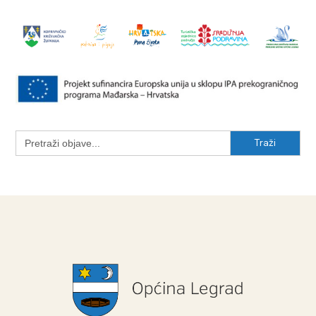
Search
for: