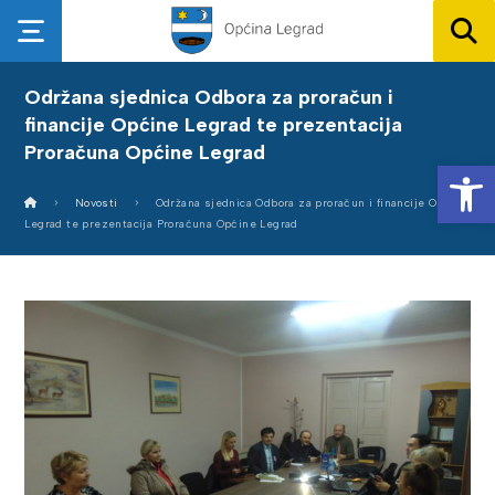
Održana sjednica Odbora za proračun i
financije Općine Legrad te prezentacija
Proračuna Općine Legrad
Op
Novosti
Održana sjednica Odbora za proračun i financije Općine
Legrad te prezentacija Proračuna Općine Legrad