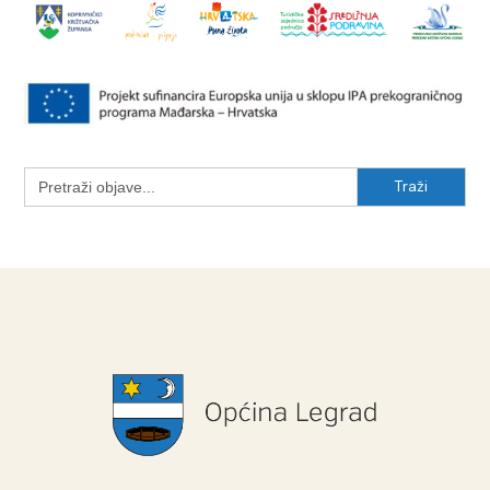
Search
for: