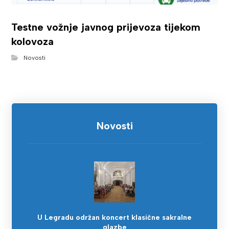
Testne vožnje javnog prijevoza tijekom
kolovoza
Novosti
Novosti
U Legradu održan koncert klasične sakralne
glazbe